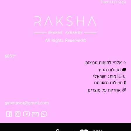
הצהרת נגישות
©All Rights Reserved
*6851
⭐ אלפי לקוחות מרוצות
🚚 משלוח מהיר
🇮🇱 מותג ישראלי
🔒 תשלום מאובטח
💯 אחריות על מוצרים
gabotavot@gmail.com