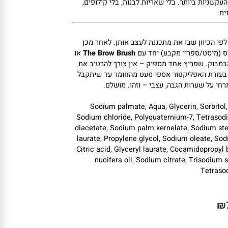
דינות
כלפי
העור –
Strong
Extra
Brows
Soap
שניות
ביותר.
בלי
שאריות
לבנות,
בלי
קילופים,
י
הכיוון
שבו
את
מתכננת
לעצב
אותן.
לאחר
מכן
מיסט/
ספריי
מקבע)
יחד
עם
Brush
Brow
The
או
וק.
שפריץ
אחד
מספיק –
אין
צורך
להרטיב
את
זרת
האפליקטור
אספי
מעט
מהחומר
עד
שיתקבל
י
על
שערות
הגבה,
עצבי –
וזהו.
מושלם.
Sodium palmate, Aqua, Glycerin, Sorbit
Sodium chloride, Polyquaternium-7, Tetra
diacetate, Sodium palm kernelate, Sodium 
laurate, Propylene glycol, Sodium oleate, 
Citric acid, Glyceryl laurate, Cocamidoprop
nucifera oil, Sodium citrate, Trisodi
Tetra