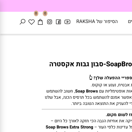
0
0
הסיפור של RAKSHA
 גבות אקסטרה
יי
ההפעלה
שלך! 👆
טיח,
נענע
או
קוקוס.
אופטימליות
עם
Brows
Soap
,
חשוב
להשתמש
שר
אמנם
להשתמש
בכל
תרסיס
הכנה,
אבל
שלנו
העניק
את
התוצאה
הטובה
ביותר.
שום
מקום.
ה
את
אחיזת
הגבה
הכי
חזקה
לאורך
כל
היום –