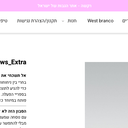
רקשה - אתר הגבות של ישראל
West branco
חנות
תקנון/הצהרת נגישות
טיפים
SoapBrows_Extra-סבון
אל
תשכחי
את
ספר
בחרי
בין
ניחוחות
אב
כדי
להגיע
לתוצאות
בספריי
הפעלה.
אפ
פותח
במיוחד
כדי
ל
הסבון
הזה
לא
זז
ל
עם
נוסחה
שמעניק