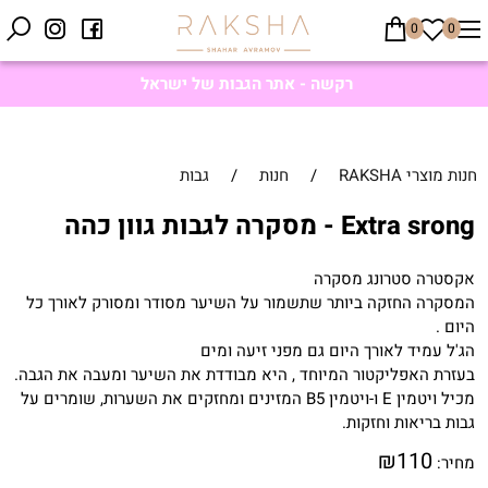
0
0
רקשה - אתר הגבות של ישראל
חנות מוצרי RAKSHA
/
חנות
/
גבות
Extra srong - מסקרה לגבות גוון כהה
אקסטרה סטרונג מסקרה
המסקרה החזקה ביותר שתשמור על השיער מסודר ומסורק לאורך כל
היום .
הג'ל עמיד לאורך היום גם מפני זיעה ומים
בעזרת האפליקטור המיוחד , היא מבודדת את השיער ומעבה את הגבה.
מכיל ויטמין
E
ו-ויטמין
B5
המזינים ומחזקים את השערות, שומרים על
גבות בריאות וחזקות.
₪
110
מחיר: