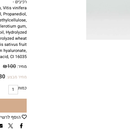
כל
מי
שהגבות
שלה
רכיבים -
in, Vitis vinifera
oil, Propanediol,
xyethylcellulose,
, Sclerotium gum,
k oil, Hydrolyzed
 Hydrolyzed wheat
umis sativus fruit
odium hyaluronate,
ic acid, CI 16035.
₪
100
מחיר:
₪
80
מחיר מבצע:
כמות
הוסף לרשימת