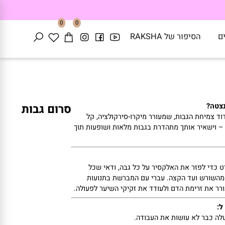
0
0
הסיפור של RAKSHA
ה?
סרום גבות
צמיחת
הגבות,
שמעורר
מיקרו-
סירקולציה,
קל
ישאיר
אותך
מתהדרת
בגבות
מלאות
ושופעות
תוך
די
לפזר
את
האלקסיר
על
כל
גבה,
ודאי
שכל
שורש
ועד
הקצה.
עברי
עם
המברשת
בתנועות
את
זרימת
הדם
ולעודד
את
זקיקי
השיער
לפעולה.