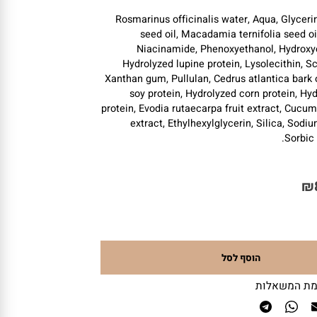
כבר
לא
עושות
את
העבודה.
Rosmarinus officinalis water, Aqua, Glycer
seed oil, Macadamia ternifolia seed 
Niacinamide, Phenoxyethanol, Hydro
Hydrolyzed lupine protein, Lysolecithin
Xanthan gum, Pullulan, Cedrus atlantica bar
soy protein, Hydrolyzed corn protein,
protein, Evodia rutaecarpa fruit extract, Cuc
extract, Ethylhexylglycerin, Silica, S
Sorb
הוסף לסל
 המשאלות