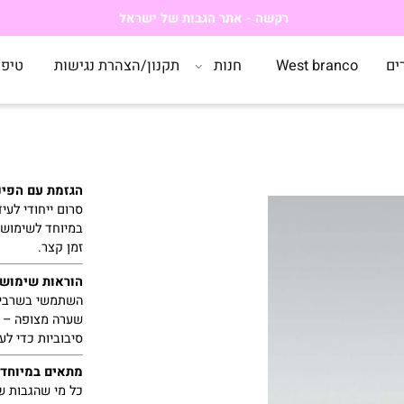
רקשה - אתר הגבות של ישראל
West branco
חנות
תקנון/הצהרת נגישות
טיפים
הגזמת
עם
הפינצט
סרום
ייחודי
לעידוד
במיוחד
לשימוש –
ו
זמן
קצר.
הוראות
שימוש
השתמשי
בשרביט
כ
שערה
מצופה –
מה
סיבוביות
כדי
לעורר
מתאים
במיוחד
ל: