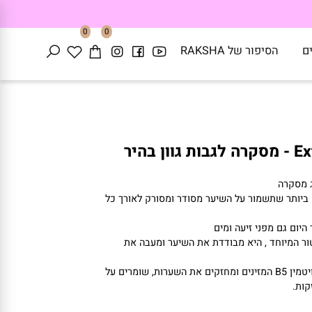
0
0
הסיפור של RAKSHA
יר
סקרה
תר שתשמור על השיער מסודר ומסורק לאורך כל
ום גם מפני זיעה ומים
מיוחד , היא מבודדת את השיער ומעבה את
ין
B5
המזינים ומחזקים את השערות, שומרים על
.