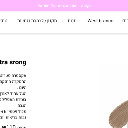
רקשה - אתר הגבות של ישראל
West branco
חנות
תקנון/הצהרת נגישות
טיפים
Extra srong - מסקרה לגבות גוון בה
אקסטרה סטרונג מ
המסקרה החזקה ביו
היום .
הג'ל עמיד לאורך הי
בעזרת האפליקטור ה
הגבה.
מכיל ויטמין
E
ו-ויטמ
גבות בריאות וחזקות