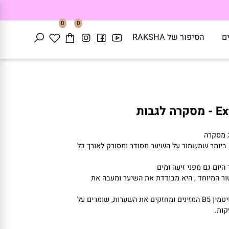
0
0
הסיפור של RAKSHA
ת
סקרה
תר שתשמור על השיער מסודר ומסורק לאורך כל
ום גם מפני זיעה ומים
מיוחד , היא מבודדת את השיער ומעבה את
ין
B5
המזינים ומחזקים את השערות, שומרים על
.