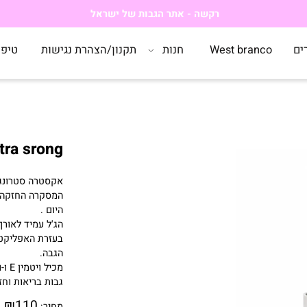
רקשה - אתר הגבות של ישראל
West branco
חנות
תקנון/הצהרת נגישות
טיפים
Extra srong - מסקרה לגבו
אקסטרה סטרונג מ
המסקרה החזקה ביו
היום .
הג'ל עמיד לאורך הי
בעזרת האפליקטור ה
הגבה.
מכיל ויטמין
E
ו-ויטמ
גבות בריאות וחזקות